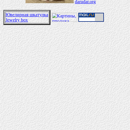
darudar.org
Ювелирная шкатулка
Jewelry box