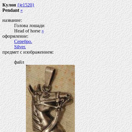
Кулон
{je1520}
Pendant
»
название:
Голова лошади
Head of horse
»
оформление:
Серебро.
Silver.
предмет с изображением:
файл