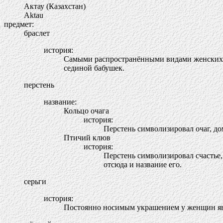
Актау (Казахстан)
Aktau
предмет:
браслет
история:
Самыми распространёнными видами женских у
сединой бабушек.
перстень
название:
Кольцо очага
история:
Перстень символизировал очаг, дом
Птичий клюв
история:
Перстень символизировал счастье
отсюда и название его.
серьги
история:
Постоянно носимым украшением у женщин явл