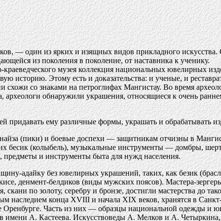
еков, — один из ярких и изящных видов прикладного искусства
ающейся из поколения в поколение, от наставника к ученику.
-краеведческого музея коллекция национальных ювелирных изде
ю историю. Этому есть и доказательства: и ученые, и реставра
ни схожи со знаками на петроглифах Мангистау. Во время археол
, археологи обнаружили украшения, относящиеся к очень раннем
ней придавать ему различные формы, украшать и обрабатывать из
, найза (пики) и боевые доспехи — защитникам отчизны в Мангис
их бесик (колыбель), музыкальные инструменты — домбры, шерте
, предметы и инструменты быта для нужд населения.
ину-адайку без ювелирных украшений, таких, как безик (брасл
з кисе, денмент-белдиков (виды мужских поясов). Мастера-зерге
, скани по золоту, серебру и бронзе, достигли мастерства до та
ым наследием конца XVIII и начала XIX веков, хранятся в Санк
де Оренбурге. Часть из них — образцы национальной одежды и
в имени А. Кастеева. Искусствоведы А. Мелков и А. Четыркина