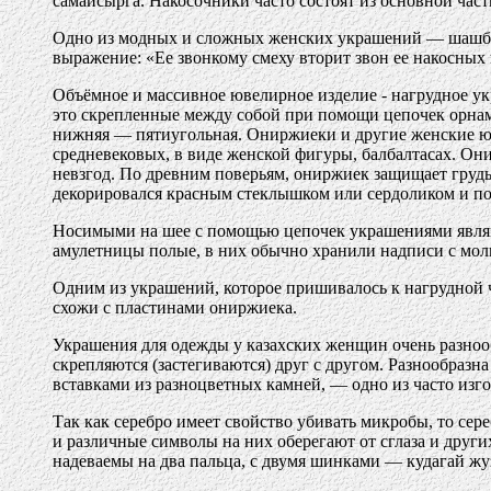
самайсырга. Накосочники часто состоят из основной час
Одно из модных и сложных женских украшений — шашбау 
выражение: «Ее звонкому смеху вторит звон ее накосных
Объёмное и массивное ювелирное изделие - нагрудное у
это скрепленные между собой при помощи цепочек орнам
нижняя — пятиугольная. Ониржиеки и другие женские юв
средневековых, в виде женской фигуры, балбалтасах. О
невзгод. По древним поверьям, ониржиек защищает грудь
декорировался красным стеклышком или сердоликом и п
Носимыми на шее с помощью цепочек украшениями являю
амулетницы полые, в них обычно хранили надписи с моли
Одним из украшений, которое пришивалось к нагрудной 
схожи с пластинами ониржиека.
Украшения для одежды у казахских женщин очень разнооб
скрепляются (застегиваются) друг с другом. Разнообраз
вставками из разноцветных камней, — одно из часто из
Так как серебро имеет свойство убивать микробы, то се
и различные символы на них оберегают от сглаза и други
надеваемы на два пальца, с двумя шинками — кудагай жуз