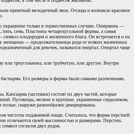
подвесок, в том числе и подвесок жыланбас.
вали приятный мелодичный звон. Отсюда и возникло красивое
н.
то украшение только в торжественных случаях. Ониржиек —
пять, семь. Пластины четырехугольной формы, а самая
символ плодородия и жизненного блага. Он встречается и на
щиту женщины — продолжательницы рода от всяких жизненных
едназначенный для девочек, назывался ониртал. Ониртал чаще
 или треугольника, или трубчатую, или другую. Внутри
 — бастырма. Его размеры и формы были самыми различными,
. Капсырма (застежки) состоят их двух частей, которые
ашений. Пуговицы, мелкие и крупные, украшенные сердоликом,
и полые, снаружи разнообразно декорированы.
вом чистоты подаваемой пищи. Считалось, что форма перстней
стни отличаются своей массивностью и размерами. Перстни,
 символ согласия двух родов.