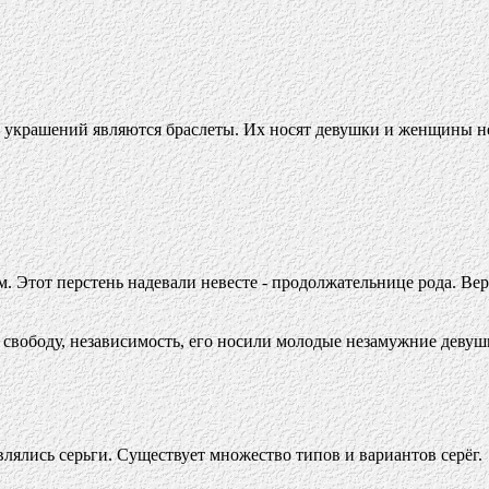
крашений являются браслеты. Их носят девушки и женщины неза
. Этот перстень надевали невесте - продолжательнице рода. Верх
, свободу, независимость, его носили молодые незамужние деву
ялись серьги. Существует множество типов и вариантов серёг.