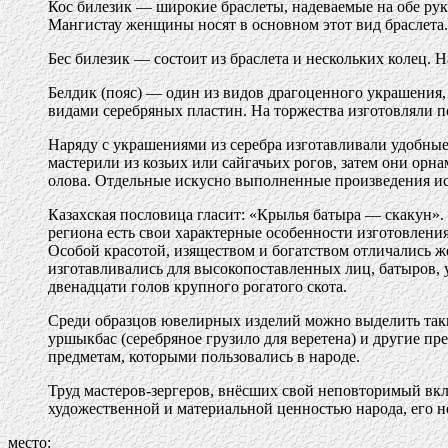
Кос билезик — широкие браслеты, надеваемые на обе руки
Мангистау женщины носят в основном этот вид браслета.
Бес билезик — состоит из браслета и нескольких колец. Н
Белдик (пояс) — один из видов драгоценного украшения,
видами серебряных пластин. На торжества изготовляли п
Наряду с украшениями из серебра изготавливали удобные
мастерили из козьих или сайгачьих рогов, затем они орн
олова. Отдельные искусно выполненные произведения ис
Казахская пословица гласит: «Крылья батыра — скакун»
региона есть свои характерные особенности изготовления
Особой красотой, изяществом и богатством отличались же
изготавливались для высокопоставленных лиц, батыров, 
двенадцати голов крупного рогатого скота.
Среди образцов ювелирных изделий можно выделить такие
уршыкбас (серебряное грузило для веретена) и другие п
предметам, которыми пользовались в народе.
Труд мастеров-зергеров, внёсших свой неповторимый вкл
художественной и материальной ценностью народа, его 
место: