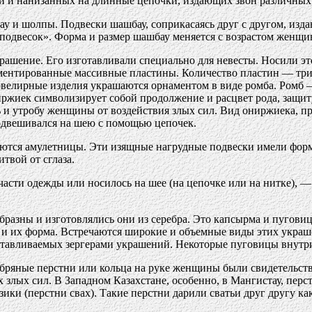
ти и нанизанных на длинные цепочки, издающих звон различных 
и шолпы. Подвески шашбау, соприкасаясь друг с другом, изда
 подвесок». Форма и размер шашбау меняется с возрастом женщи
крашение. Его изготавливали специально для невесты. Носили э
ентированные массивные пластины. Количество пластин — три, 
елирные изделия украшаются орнаментом в виде ромба. Ромб — 
ниржиек символизирует собой продолжение и расцвет рода, за
 и утробу женщины от воздействия злых сил. Вид ониржиека, пр
одвешивался на шею с помощью цепочек.
тся амулетницы. Эти изящные нагрудные подвески имели форму
твой от сглаза.
части одежды или носилось на шее (на цепочке или на нитке),
разны и изготовлялись они из серебра. Это капсырма и пуговицы
на и их форма. Встречаются широкие и объемные виды этих укр
готавливаемых зергерами украшений. Некоторые пуговицы внутр
ребряные перстни или кольца на руке женщины были свидетельст
х злых сил. В Западном Казахстане, особенно, в Мангистау, пер
ики (перстни свах). Такие перстни дарили сватьи друг другу как