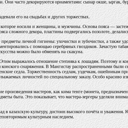
. Они часто декорируются орнаментами: сынар окше, ыргак, бур
адевали его на свадьбах и других торжествах.
 которое носили и женщины, и мужчины. Основа пояса — застеж
ояса сложного декора, пластины подвергались позолоте, делалис
 предметы личной гигиены: ухочистки и зубочистки, а также уд
аментировались с помощью серебряных гвоздиков. Зачастую таба
кусства можно было обменять на скакуна.
. Этим выражалось отношение степняка к лошадям. Поэтому и ко
 конского снаряжения. В Мангистау распространенными были сед
нские седла. Торжественность седлам, уздечкам, ошейникам при
уважаемых личностей по специальному заказу. Особо красиво из
 произведения мастеров, как кима тенге (монета, предназначен
редметы быта. Это показывает, что мастера-зергеры уделяли вни
ад в казахскую культуру, достоин высокого почёта и уважения.
неповторимым культурным наследием.