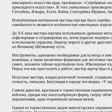
ювелирного искусства края, признавали: «Серебряные о
прикладного искусства». В этих уникальных произведен
Сегизбека, Изкары, Есета, Кобея, Сенгирбека Мурына, З
Излюбленным материалом мастера-зергера было серебро. О
самобытность являются особенностью ювелирных издели
До XX века мастера-зергеры использовали древнюю мет
отфилировав и отгравировав их, затем украсив лицевую
использовали сердолик, бирюзу, коралл и другие драгоц
по Великому Шёлковому пути.
Инструменты, одинаково необходимые для кузнеца и ювели
ножницы, а также различные формовки для заготовки гвоз
самих, заложена тайная чудотворная сила. Ювелирные из
Перед тем как приступить к работе, мастер-зергер брал в 
Искусные мастера, владея различной техникой, создавал
точность, смекалка. Бытующая в народе поговорка: «У зер
Самым дорогим, красивым и торжественным украшением не
войлока, придав ему конусообразную форму, сверху обт
украшениями, края оторачивали ценным мехом.
Одним из торжественных видов мангистауских украшений