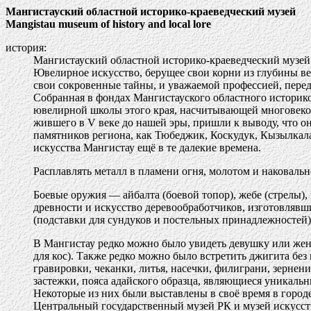
Мангистауский областной историко-краеведческий музей
Mangistau museum of history and local lore
история:
Мангистауский областной историко-краеведческий музей
Ювелирное искусство, берущее свои корни из глубины в
свои сокровенные тайны, и уважаемой профессией, перед
Собранная в фондах Мангистауского областного историко
ювелирной школы этого края, насчитывающей многовекову
жившего в V веке до нашей эры, пришли к выводу, что о
памятников региона, как Тюбеджик, Коскудук, Кызылкала
искусства Мангистау ещё в те далекие времена.
Расплавлять металл в пламени огня, молотом и наковаль
Боевые оружия — айбалта (боевой топор), жебе (стрелы)
древности и искусство деревообработчиков, изготовлявш
(подставки для сундуков и постельных принадлежностей)
В Мангистау редко можно было увидеть девушку или женщ
для кос). Также редко можно было встретить джигита бе
гравировки, чеканки, литья, насечки, филиграни, зернения
застежки, пояса адайского образца, являющиеся уникальн
Некоторые из них были выставлены в своё время в горо
Центральный государственный музей РК и музей искусст