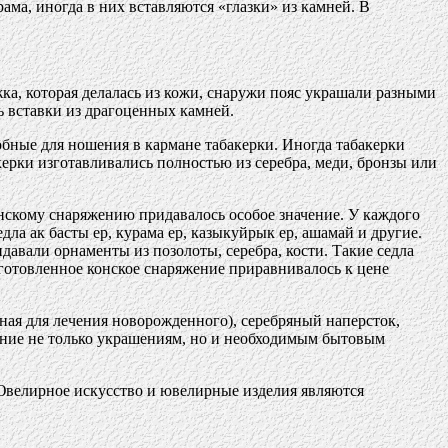
ама, иногда в них вставляются «глазки» из камней. В
ка, которая делалась из кожи, снаружи пояс украшали разными
ь вставки из драгоценных камней.
обные для ношения в кармане табакерки. Иногда табакерки
керки изготавливались полностью из серебра, меди, бронзы или
нскому снаряжению придавалось особое значение. У каждого
ла ак басты ер, курама ер, казыкуйрык ер, ашамай и другие.
давали орнаменты из позолоты, серебра, кости. Такие седла
готовленное конское снаряжение приравнивалось к цене
ная для лечения новорожденного), серебряный наперсток,
мание не только украшениям, но и необходимым бытовым
 Ювелирное искусство и ювелирные изделия являются