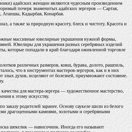
осники) адайских женщин являются чудесным произведением
торимый почерк знаменитых адайских зергеров — Сартая,
я, Атаншы, Кадырбая, Конарбая.
л, а также за природную красоту, блеск и чистоту. Красота и
 сложные массивные ювелирные украшения нужной формы,
камней. Ювелиры для украшения разных серебряных изделий
ты, которые попадали в край благодаря оживленной торговле
олотков различных размеров, ковш, бурава, долото, рашпиль,
алось, что в инструментах мастеров-зергеров, как и в них
от злых духов, исцеляют от болезней, приумножают состояние.
у.
ачества для мастера-зергера — художественное мастерство,
жения к этому искусству.
 заказу родителей заранее. Основу саукеле шили из белого
щими драгоценными камнями, золотыми и серебряными
виска шекелик — нависочник. Иногда его называют