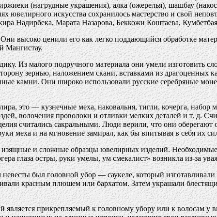
ниржиеки (нагрудные украшения), алка (ожерелья), шашбау (нак
иях ювелирного искусства сохранилось мастерство и свой непов
акира Надирбека, Марата Назарова, Беккожи Коштаева, Кумбетба
ни высоко ценили его как легко поддающийся обработке материа
й Мангистау.
одику. Из малого подручного материала они умели изготовить
 сторону зернью, наложением скани, вставками из драгоценных 
енные камни. Они широко использовали русские серебряные моне
ра, это — кузнечные меха, наковальня, тигли, кочерга, набор м
дей, волочения проволоки и отливки мелких деталей и т. д. Счит
делия считались сакральными. Люди верили, что они оберегают 
руки меха и на мгновение замирал, как бы впитывая в себя их сил
и изящные и сложные образцы ювелирных изделий. Необходимые к
гера глаза остры, руки умелы, ум смекалист» возникла из-за ува
весты был головной убор — саукеле, который изготавливали по
ягивали красным плюшем или бархатом. Затем украшали блестя
 является прикрепляемый к головному убору или к волосам у 