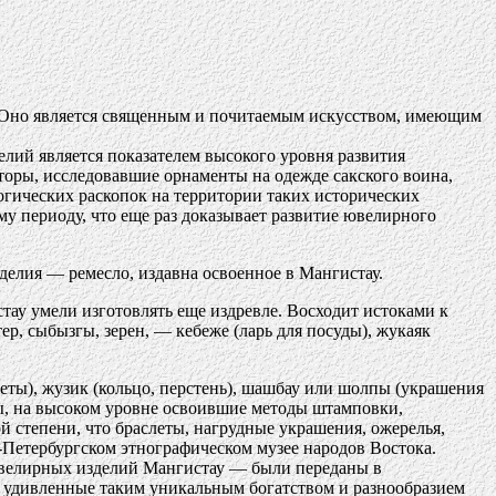
. Оно является священным и почитаемым искусством, имеющим
лий является показателем высокого уровня развития
торы, исследовавшие орнаменты на одежде сакского воина,
огических раскопок на территории таких исторических
у периоду, что еще раз доказывает развитие ювелирного
делия — ремесло, издавна освоенное в Мангистау.
тау умели изготовлять еще издревле. Восходит истоками к
р, сыбызгы, зерен, — кебеже (ларь для посуды), жукаяк
еты), жузик (кольцо, перстень), шашбау или шолпы (украшения
ры, на высоком уровне освоившие методы штамповки,
кой степени, что браслеты, нагрудные украшения, ожерелья,
т-Петербургском этнографическом музее народов Востока.
 ювелирных изделий Мангистау — были переданы в
, удивленные таким уникальным богатством и разнообразием