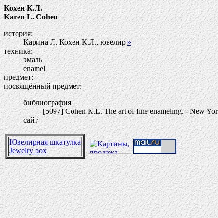
Кохен К.Л.
Karen L. Cohen
история:
Карина Л. Кохен К.Л., ювелир
»
техника:
эмаль
enamel
предмет:
посвящённый предмет:
библиография
[5097] Cohen K.L. The art of fine enameling. - New York:
сайт
Ювелирная шкатулка
Jewelry box