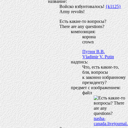
название:
Войско взбунтовалось!
{k1125}
Army revolts!
Есть какие-то вопросы?
There are any questions?
композиция:
корона
crown
Путин В.В.
Vladimir V. Putin
надпись:
Что, есть какие-то,
бля, вопросы
к законно избранному
президенту?
предмет с изображением:
файл
nasha-
canada.livejournal