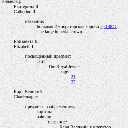
владелец:
Екатерина II
Catherine II
название:
Большая Императорская корона
{je1484}
The large imperial crown
Елизавета II
Elizabeth II
посвящённый предмет:
сайт
The Royal Jewels
page:
21
22
Карл Великий
Charlemagne
предмет с изображением:
картина
painting
название:
Карл Великий, император