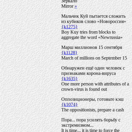
Зеркало
Mirror
»
Мальчик Куй пытается сложить
из кубиков слово «Новороссия»
{k1275}
Boy Kuy tries from blocks to
aggregate the word «Newrussia»
Марш миллионов 15 сентября
{k1128}
March of millions on September 15
Обнаружен ещё один человек с
признаками корона-вируса
{k1635}
One more person with attributes of a
crown-virus is found out
Оппозиционеры, готовьте кэш
{k1074}
The oppositionists, prepare a cash
Пора... пора усилять борьбу с
экстремизмом...
It is time... it is time to force the