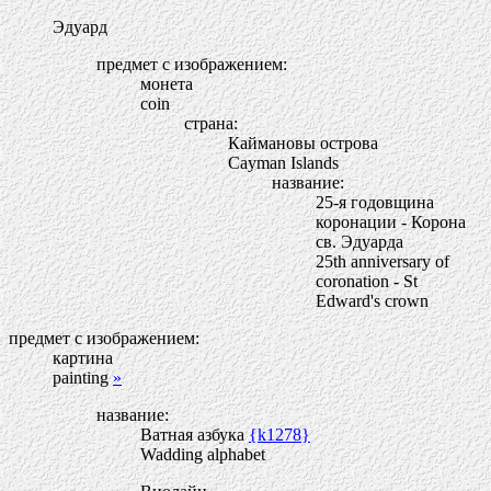
Эдуард
предмет с изображением:
монета
coin
страна:
Каймановы острова
Cayman Islands
название:
25-я годовщина
коронации - Корона
св. Эдуарда
25th anniversary of
coronation - St
Edward's crown
предмет с изображением:
картина
painting
»
название:
Ватная азбука
{k1278}
Wadding alphabet