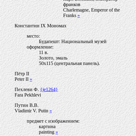
франков
Charlemagne, Emperor of the
Franks
»
Константин IX Мономах
место:
Будапешт: Национальный музей
оформление:
11 в.
Золото, эмаль
50х115 (центральная панель).
Пётр II
Peter II
»
Пехлеви Ф.
{je1264}
Fara Pekhlevi
Путин В.В.
Vladimir V. Putin
»
предмет с изображением:
картина
painting
»