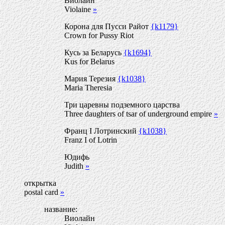
Виолайн
Violaine
»
Корона для Пусси Райот
{k1179}
Crown for Pussy Riot
Кусь за Беларусь
{k1694}
Kus for Belarus
Мария Терезия
{k1038}
Maria Theresia
Три царевны подземного царства
Three daughters of tsar of underground empire
»
Франц I Лотринский
{k1038}
Franz I of Lotrin
Юдифь
Judith
»
открытка
postal card
»
название:
Виолайн