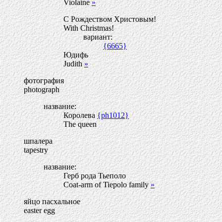
Violaine
»
С Рождеством Христовым!
With Christmas!
вариант:
{6665}
Юдифь
Judith
»
фотография
photograph
название:
Королева
{ph1012}
The queen
шпалера
tapestry
название:
Герб рода Тьеполо
Coat-arm of Tiepolo family
»
яйцо пасхальное
easter egg