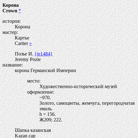
Корона
Crown
*
история:
Корона
мастер:
Картье
Cartier
»
Позье И.
{je1484}
Jeremy Pozie
название:
корона Германской Империи
место:
Художественно-исторический музей
оформление:
~970.
Золото, самоцветы, жемчуга, перегородчатая
эмаль.
h = 156.
Ж
209; 222.
Шапка казанская
Kazan cap