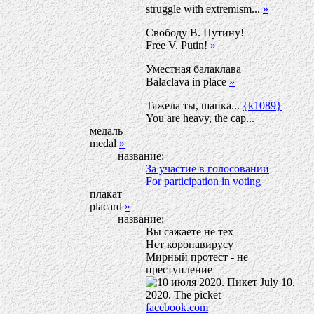
struggle with extremism...
»
Свободу В. Путину!
Free V. Putin!
»
Уместная балаклава
Balaclava in place
»
Тяжела ты, шапка...
{k1089}
You are heavy, the cap...
медаль
medal
»
название:
За участие в голосовании
For participation in voting
плакат
placard
»
название:
Вы сажаете не тех
Нет коронавирусу
Мирный протест - не
преступление
facebook.com