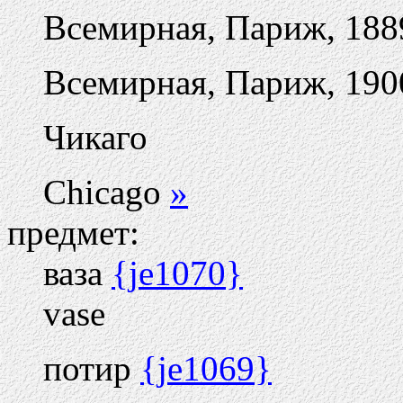
Всемирная, Париж, 188
Всемирная, Париж, 190
Чикаго
Chicago
»
предмет:
ваза
{je1070}
vase
потир
{je1069}