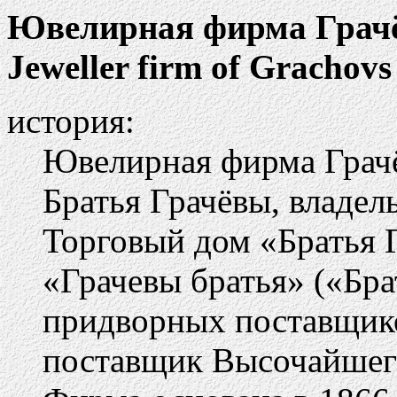
Ювелирная фирма Грач
Jeweller firm of Grachovs
история:
Ювелирная фирма Грачё
Братья Грачёвы, владе
Торговый дом «Братья Г
«Грачевы братья» («Бра
придворных поставщиков
поставщик Высочайшег