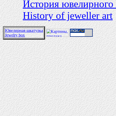
История ювелирного 
History of jeweller art
Ювелирная шкатулка
Jewelry box