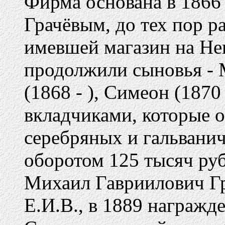
Фирма основана в 1866
Грачёвым, до тех пор р
имевшей магазин на Не
продолжили сыновья - М
(1868 - ), Симеон (1870
вкладчиками, которые 
серебряных и гальвани
оборотом 125 тысяч руб
Михаил Гавриилович Гр
Е.И.В., в 1889 награжд