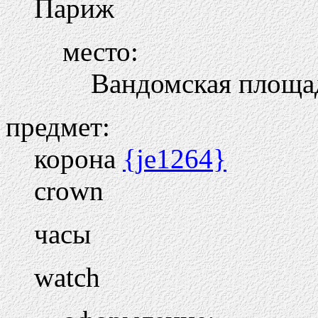
Париж
место:
Вандомская площад
предмет:
корона
{je1264}
crown
часы
watch