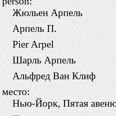
person:
Жюльен Арпель
Арпель П.
Pier Arpel
Шарль Арпель
Альфред Ван Клиф
место:
Нью-Йорк, Пятая авен