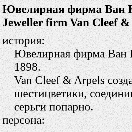
Ювелирная фирма Ван 
Jeweller firm Van Cleef &
история:
Ювелирная фирма Ван К
1898.
Van Cleef & Arpels соз
шестицветики, соединив
серьги попарно.
персона: