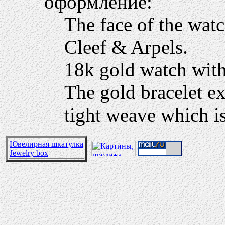
оформление:
The face of the wa
Cleef & Arpels.
18k gold watch with
The gold bracelet ex
tight weave which i
Ювелирная шкатулка
Jewelry box